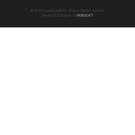
© 2026 Innosis Makine. Bütün Hakları Saklıdır.
Design & Software by
YKBSOFT