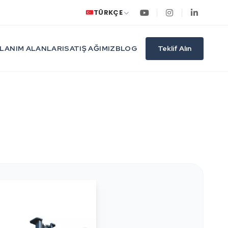
TÜRKÇE
LANIM ALANLARI
SATIŞ AĞIMIZ
BLOG
Teklif Alın