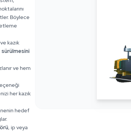
istem,
noktalarını
etler. Böylece
aretleme
ve kazık
 sürülmesini
ızlanır ve hem
eçeneği
izi her kazık
kinenin hedef
ar.
sörü
, ip veya