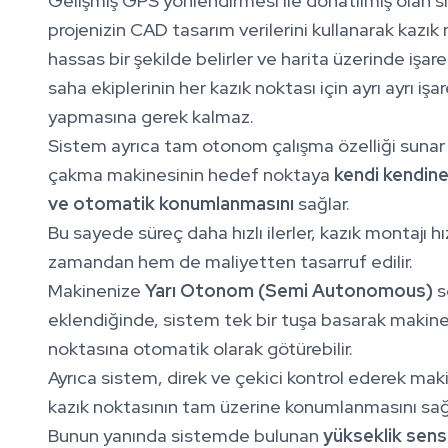
Gelişmiş GPS yönlendirmesi ile donatılmış olan s
projenizin CAD tasarım verilerini kullanarak kazık 
hassas bir şekilde belirler ve harita üzerinde işar
saha ekiplerinin her kazık noktası için ayrı ayrı iş
yapmasına gerek kalmaz.
Sistem ayrıca tam otonom çalışma özelliği sunar 
çakma makinesinin hedef noktaya
kendi kendine
ve otomatik konumlanmasını
sağlar.
Bu sayede süreç daha hızlı ilerler, kazık montajı h
zamandan hem de maliyetten tasarruf edilir.
Makinenize
Yarı Otonom (Semi Autonomous)
s
eklendiğinde, sistem tek bir tuşa basarak makinen
noktasına otomatik olarak götürebilir.
Ayrıca sistem, direk ve çekici kontrol ederek ma
kazık noktasının tam üzerine konumlanmasını sağl
Bunun yanında sistemde bulunan
yükseklik sen