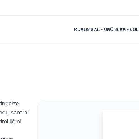
KURUMSAL
ÜRÜNLER
KUL
inenize
rji santrali
mliliğini