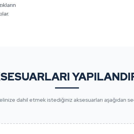
ıkların
lar.
SESUARLARI YAPILANDI
linize dahil etmek istediğiniz aksesuarları aşağıdan seç